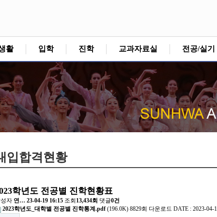
생활
입학
진학
교과자료실
전공/실기
대입합격현황
2023학년도 전공별 진학현황표
작성자
연…
23-04-19 16:15
조회
13,434회
댓글
0건
2023학년도_대학별 전공별 진학통계.pdf
(196.0K)
8829회 다운로드
DATE : 2023-04-1