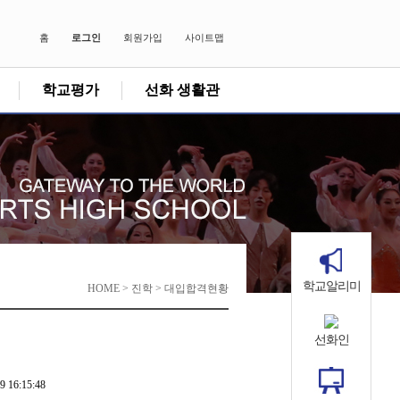
홈
로그인
회원가입
사이트맵
학교평가
선화 생활관
학교알리미
HOME > 진학 > 대입합격현황
선화인
9 16:15:48