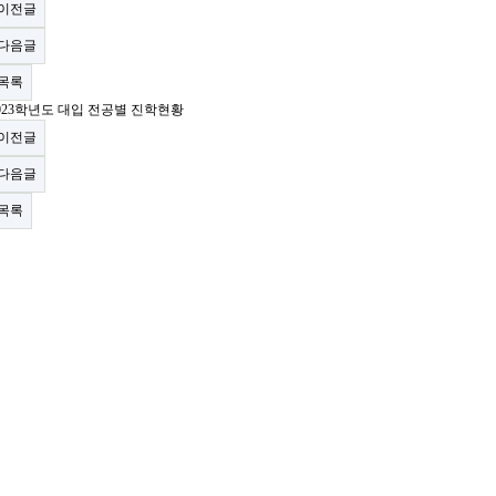
이전글
다음글
목록
023학년도 대입 전공별 진학현황
이전글
다음글
목록