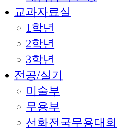
교과자료실
1학년
2학년
3학년
전공/실기
미술부
무용부
선화전국무용대회