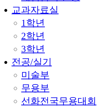
교과자료실
1학년
2학년
3학년
전공/실기
미술부
무용부
선화전국무용대회