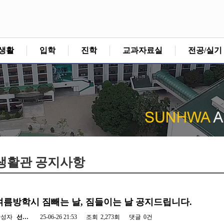
생활
입학
진학
교과자료실
전공/실기
생활관 공지사항
여름방학시 짐빼는 날, 짐들이는 날 공지드립니다.
작성자
선…
25-06-26 21:53
조회
2,273회
댓글
0건