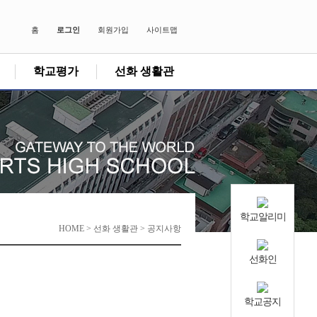
홈
로그인
회원가입
사이트맵
학교평가
선화 생활관
학교알리미
HOME > 선화 생활관 > 공지사항
선화인
학교공지