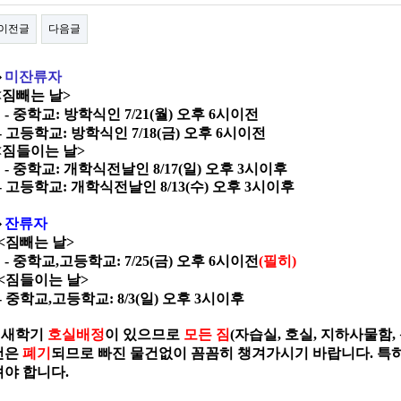
이전글
다음글
◇
미잔류자
<
짐빼는 날>
- 중학교
:
방학식인
7/21(
월
)
오후
6
시이전
- 고등학교
:
방학식인
7/18(
금
)
오후
6
시이전
<
짐들이는 날>
- 중학교: 개학식전날인 8/17(일) 오후 3시이후
-
고등학교
:
개학식전날인 8/13(수) 오후 3시이후
◇
잔류자
<짐빼는 날>
- 중학교
,
고등학교
: 7/25(
금
)
오후
6
시이전
(
필히
)
<짐들이는 날>
-
중학교
,
고등학교
: 8/3(
일
)
오후
3
시이후
*
새학기
호실배정
이 있으므로
모든 짐
(
자습실
,
호실
,
지하사물함
,
건은
폐기
되므로 빠진 물건없이 꼼꼼히 챙겨가시기 바랍니다
. 
셔야 합니다.