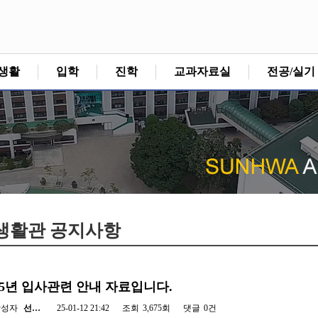
생활
입학
진학
교과자료실
전공/실기
생활관 공지사항
25년 입사관련 안내 자료입니다.
작성자
선…
25-01-12 21:42
조회
3,675회
댓글
0건