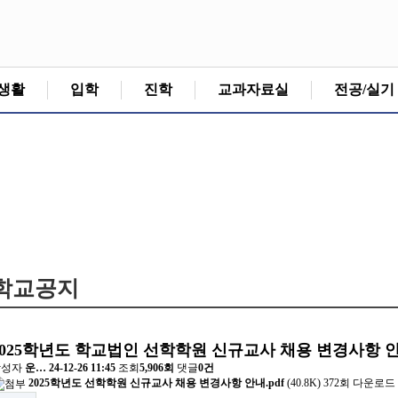
생활
입학
진학
교과자료실
전공/실기
학교공지
2025학년도 학교법인 선학학원 신규교사 채용 변경사항 
작성자
운…
24-12-26 11:45
조회
5,906회
댓글
0건
2025학년도 선학학원 신규교사 채용 변경사항 안내.pdf
(40.8K)
372회 다운로드