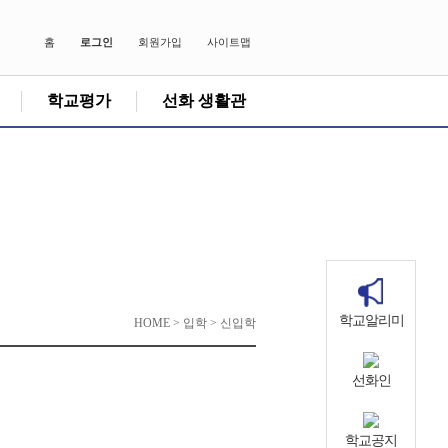
홈
로그인
회원가입
사이트맵
학교평가
선화 생활관
학교알리미
HOME > 입학 > 신입학
선화인
학교공지