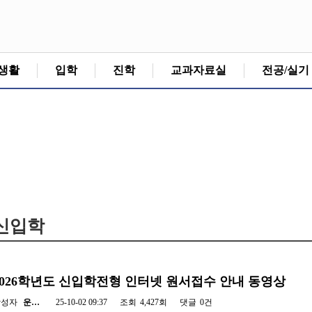
생활
입학
진학
교과자료실
전공/실기
신입학
2026학년도 신입학전형 인터넷 원서접수 안내 동영상
작성자
운…
25-10-02 09:37
조회
4,427회
댓글
0건