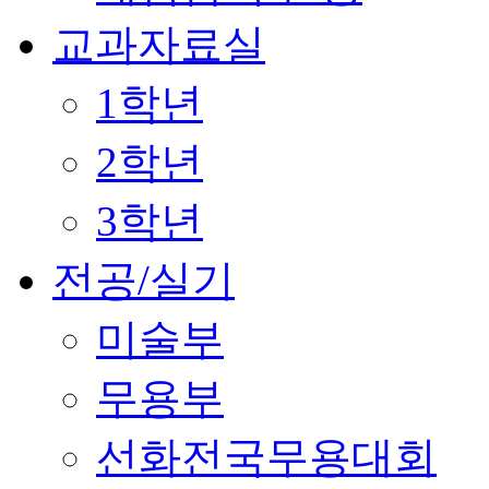
교과자료실
1학년
2학년
3학년
전공/실기
미술부
무용부
선화전국무용대회