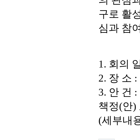
의 관심
구로 활성
심과 참
1.
회의 
2.
장 소
:
3.
안 건
책정(안)
(
세부내용