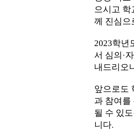
으시고 학
께 진심으
2023
학년
서 심의
·
자
내드리오니
앞으로도 
과 참여를
될 수 있
니다
.