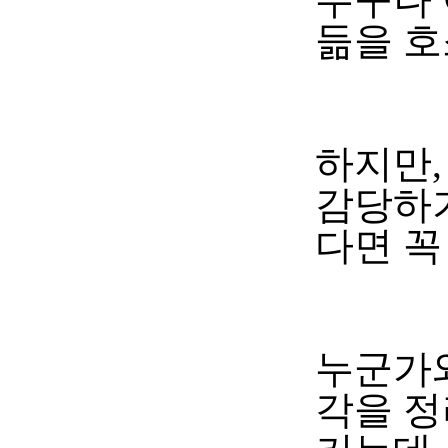
듦을 호
하지만
감당하
다면 꼭
누군가와
각을 