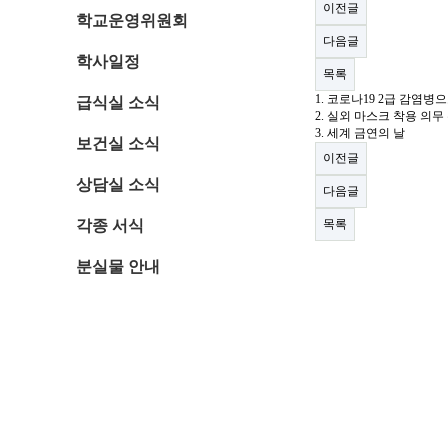
이전글
학교운영위원회
다음글
학사일정
목록
1. 코로나19 2급 감염병
급식실 소식
2. 실외 마스크 착용 의무
3. 세계 금연의 날
보건실 소식
이전글
상담실 소식
다음글
각종 서식
목록
분실물 안내