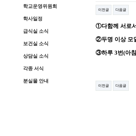
학교운영위원회
이전글
다음글
학사일정
①
다함께 서로
급식실 소식
②
두명 이상 모
보건실 소식
③
하루
3
번
(
아
상담실 소식
각종 서식
분실물 안내
이전글
다음글