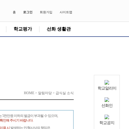
홈
로그인
회원가입
사이트맵
학교평가
선화 생활관
학교알리미
HOME > 알림마당 > 급식실 소식
선화인
는 5천만원 이하의 벌금이 부과될 수 있으며,
 확인해 주시기 바랍니다.
학교공지
 이용 시
발생하는 민/형사상의 책임은