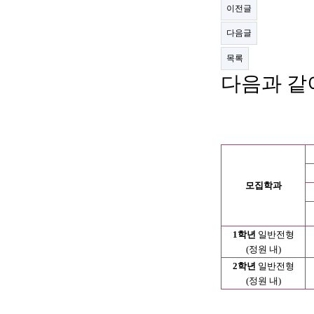
이전글
다음글
목록
다음과 같
모집학과
1
학년
일반전형
(
정원 내
)
2
학년
일반전형
(
정원 내
)